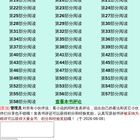
第
19
部分阅读
第
20
部分阅读
第
21
部分阅读
第
22
部分阅读
第
23
部分阅读
第
24
部分阅读
第
25
部分阅读
第
26
部分阅读
第
27
部分阅读
第
28
部分阅读
第
29
部分阅读
第
30
部分阅读
第
31
部分阅读
第
32
部分阅读
第
33
部分阅读
第
34
部分阅读
第
35
部分阅读
第
36
部分阅读
第
37
部分阅读
第
38
部分阅读
第
39
部分阅读
第
40
部分阅读
第
41
部分阅读
第
42
部分阅读
第
43
部分阅读
第
44
部分阅读
第
45
部分阅读
第
46
部分阅读
第
47
部分阅读
第
48
部分阅读
第
49
部分阅读
第
50
部分阅读
第
51
部分阅读
第
52
部分阅读
第
53
部分阅读
第
54
部分阅读
第
55
部分阅读
第
56
部分阅读
第
57
部分阅读
第
58
部分阅读
查看本书评论
[置顶]
管理员
对所有小伙伴说：
看小说的同时发表评论，说出自己的看法和其它小伙
伴们分享也不错哦！发表书评还可以获得积分和经验奖励，认真写原创书评
被采纳为
精评可以获得大量金币、积分和经验奖励
哦！
（于 2026-08-08）