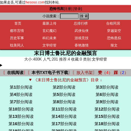
如果走丢,可通过
hesoso.com
找到本站.
恐怖书库
[注册]
[登录]
小说搜索：
首页
最新上传
总排行榜
合租同居
都市言情
玄幻魔幻
武侠仙侠
穿越架空
历史军事
科幻未来
游戏竞技
恐怖悬拟
耽美同人
文学经管
香艳激情
辣文
末日博士鲁比尼的金融预言
大小:400K 人气:201 推荐:4 收藏:0 类别:
文学经管
〖
在线阅读
〗〖
本书TXT电子书下载
〗〖
放入书架
〗
赞
（
4
）
踩
（
2
）
《末日博士鲁比尼的金融预言》目录 ↓
第
1
部分阅读
第
2
部分阅读
第
3
部分阅读
第
4
部分阅读
第
5
部分阅读
第
6
部分阅读
第
7
部分阅读
第
8
部分阅读
第
9
部分阅读
第
10
部分阅读
第
11
部分阅读
第
12
部分阅读
第
13
部分阅读
第
14
部分阅读
第
15
部分阅读
第
16
部分阅读
第
17
部分阅读
第
18
部分阅读