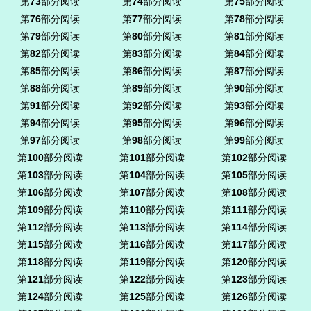
第
73
部分阅读
第
74
部分阅读
第
75
部分阅读
第
76
部分阅读
第
77
部分阅读
第
78
部分阅读
第
79
部分阅读
第
80
部分阅读
第
81
部分阅读
第
82
部分阅读
第
83
部分阅读
第
84
部分阅读
第
85
部分阅读
第
86
部分阅读
第
87
部分阅读
第
88
部分阅读
第
89
部分阅读
第
90
部分阅读
第
91
部分阅读
第
92
部分阅读
第
93
部分阅读
第
94
部分阅读
第
95
部分阅读
第
96
部分阅读
第
97
部分阅读
第
98
部分阅读
第
99
部分阅读
第
100
部分阅读
第
101
部分阅读
第
102
部分阅读
第
103
部分阅读
第
104
部分阅读
第
105
部分阅读
第
106
部分阅读
第
107
部分阅读
第
108
部分阅读
第
109
部分阅读
第
110
部分阅读
第
111
部分阅读
第
112
部分阅读
第
113
部分阅读
第
114
部分阅读
第
115
部分阅读
第
116
部分阅读
第
117
部分阅读
第
118
部分阅读
第
119
部分阅读
第
120
部分阅读
第
121
部分阅读
第
122
部分阅读
第
123
部分阅读
第
124
部分阅读
第
125
部分阅读
第
126
部分阅读