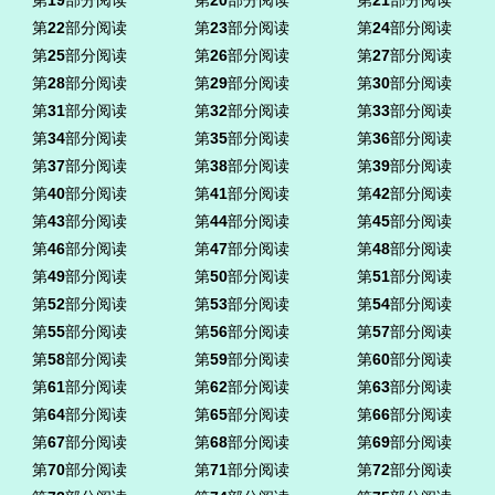
第
19
部分阅读
第
20
部分阅读
第
21
部分阅读
第
22
部分阅读
第
23
部分阅读
第
24
部分阅读
第
25
部分阅读
第
26
部分阅读
第
27
部分阅读
第
28
部分阅读
第
29
部分阅读
第
30
部分阅读
第
31
部分阅读
第
32
部分阅读
第
33
部分阅读
第
34
部分阅读
第
35
部分阅读
第
36
部分阅读
第
37
部分阅读
第
38
部分阅读
第
39
部分阅读
第
40
部分阅读
第
41
部分阅读
第
42
部分阅读
第
43
部分阅读
第
44
部分阅读
第
45
部分阅读
第
46
部分阅读
第
47
部分阅读
第
48
部分阅读
第
49
部分阅读
第
50
部分阅读
第
51
部分阅读
第
52
部分阅读
第
53
部分阅读
第
54
部分阅读
第
55
部分阅读
第
56
部分阅读
第
57
部分阅读
第
58
部分阅读
第
59
部分阅读
第
60
部分阅读
第
61
部分阅读
第
62
部分阅读
第
63
部分阅读
第
64
部分阅读
第
65
部分阅读
第
66
部分阅读
第
67
部分阅读
第
68
部分阅读
第
69
部分阅读
第
70
部分阅读
第
71
部分阅读
第
72
部分阅读