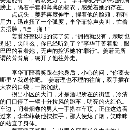
要是能有一个吻就更好了。”李华菲把手放在她的肩
膀上，隔着手套和薄薄的棉衣，感受着她的存在。
点点头，姜莙再度伸手，捏着他的脸颊，稍稍
用力，迅速扭了一个弧度，李华菲惊声尖叫，忙着
去捂脸，“哇，痛！”
姜莙好整以暇的笑了笑，“拥抱就没有，亲吻也
别想，尖叫么，你已经听到了？”李华菲苦着脸，眼
巴巴的看着她，无声的控诉她的“罪行”。姜莙无所
谓的耸耸肩，绕开了他往外走。
李华菲陪着笑跟在她身后，小心的问，“你要去
哪里？我送你吧。”姜莙理也不理的往前，双手插在
大衣的口袋，一路沉默。
拐出小区的大门，才是酒吧所在的街道，冷清
的门口停了一辆十分拉风的跑车，明亮的火红色。
车边，叼着烟卷的男人一手搭在车顶，正往这边看
过来，李华菲朝他摆摆手，那人便熄了烟，笑眯眯
的站直了身体。