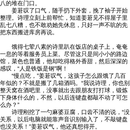
八的堆在门口。
姜莙叹了口气，随手扔下外套，挽了袖子开始
整理。诗理立刻上前帮忙，知道姜莙见不得屋子里
乱七八糟，也不敢劝她先休息，只好一声不吭的先
把东西搬进库房再说。
饿得七荤八素的诗里趴在饭店的桌子上，奄奄
一息的等着服务员上菜。尽管这只是间小小的路边
馆，菜色也普通，他却吃得格外香甜，然后深深的
感叹，“人是铁饭是钢”啊！
“慢点吃，”姜莙叹气，这孩子怎么跟饿了几百
年似的？不就是搬了几箱酒吗。“我说诗理，你也别
整天窝在酒吧里，没事就出去跟朋友打打球，锻炼
下身体什么的，不然，以后连键盘都敲不动了可怎
么办？”
诗理刚挖了一勺麻婆豆腐，口齿不清的说，“没
关系，以后电脑就能靠声音识别输入了，不敲键盘
也没关系！”姜莙叹气，他还真想得开。