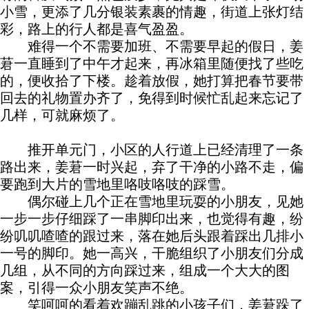
小雪，更添了几分银装素裹的情趣，街道上张灯结
彩，路上的行人都是喜气盈盈。
难得一个不需要加班、不需要早起的假日，姜
莙一直睡到了中午才起来，再冰箱里随便找了些吃
的，便收拾了下楼。趁着放假，她打算把春节要带
回去的礼物置办齐了，免得到时候忙乱起来忘记了
几样，可就麻烦了。
推开单元门，小区的人行道上已经清理了一条
路出来，姜莙一时兴起，弃了干净的小路不走，偏
要跑到大片的雪地里咯吱咯吱的踩雪。
偶尔碰上几个正在雪地里玩耍的小朋友，见她
一步一步仔细踩了一串脚印出来，也觉得有趣，纷
纷叽叽喳喳的跟过来，落在她后头跟着踩出几排小
一号的脚印。她一高兴，干脆组织了小朋友们分成
几组，从不同的方向踩过来，组成一个大大的图
案，引得一众小朋友笑声不绝。
笑呵呵的看着欢蹦乱跳的小孩子们，姜莙跺了