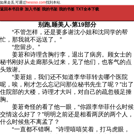
如果走丢,可通过
hesoso.com
找到本站.
返回本书目录
加入书签
我的书架
我的书签
TXT全本下载
别跑,睡美人-第19部分
“不管怎样，还是要多谢沈小姐和沈同学的帮
忙，那我就不远送了。”
“您留步。”
姜莙和诗理含胸行李，退出了病房。顾女士的
秘书刚好从走廊那头过来，见了他们，也客气的点
头致谢。
“姜莙姐，我们还不知道李华菲转去哪个医院
呢，唉，刚才怎么忘记问那位秘书先生了呢？”出了
住院部的大楼，诗理才大叫，对自己的疏忽顿足捶
胸。
姜莙奇怪的看了他一眼，“你跟李华菲什么时候
交情这么好了？”明明之前还是相看两厌的两个人，
什么时候焦不离孟了？
“一直都不错啊。”诗理嘻嘻笑着，打马虎眼，