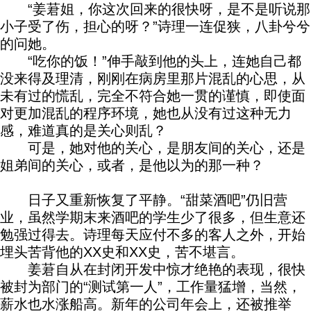
“姜莙姐，你这次回来的很快呀，是不是听说那
小子受了伤，担心的呀？”诗理一连促狭，八卦兮兮
的问她。
“吃你的饭！”伸手敲到他的头上，连她自己都
没来得及理清，刚刚在病房里那片混乱的心思，从
未有过的慌乱，完全不符合她一贯的谨慎，即使面
对更加混乱的程序环境，她也从没有过这种无力
感，难道真的是关心则乱？
可是，她对他的关心，是朋友间的关心，还是
姐弟间的关心，或者，是他以为的那一种？
日子又重新恢复了平静。“甜菜酒吧”仍旧营
业，虽然学期末来酒吧的学生少了很多，但生意还
勉强过得去。诗理每天应付不多的客人之外，开始
埋头苦背他的XX史和XX史，苦不堪言。
姜莙自从在封闭开发中惊才绝艳的表现，很快
被封为部门的“测试第一人”，工作量猛增，当然，
薪水也水涨船高。新年的公司年会上，还被推举