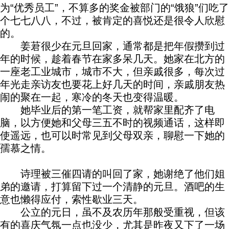
为“优秀员工”，不算多的奖金被部门的“饿狼”们吃了
个七七八八，不过，被肯定的喜悦还是很令人欣慰
的。
姜莙很少在元旦回家，通常都是把年假攒到过
年的时候，趁着春节在家多呆几天。她家在北方的
一座老工业城市，城市不大，但亲戚很多，每次过
年光走亲访友也要花上好几天的时间，亲戚朋友热
闹的聚在一起，寒冷的冬天也变得温暖。
她毕业后的第一笔工资，就帮家里配齐了电
脑，以方便她和父母三五不时的视频通话，这样即
使遥远，也可以时常见到父母双亲，聊慰一下她的
孺慕之情。
诗理被三催四请的叫回了家，她谢绝了他们姐
弟的邀请，打算留下过一个清静的元旦。酒吧的生
意也懒得应付，索性歇业三天。
公立的元日，虽不及农历年那般受重视，但该
有的喜庆气氛一点也没少，尤其是昨夜又下了一场