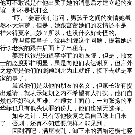
他可不敢说是在他出卖了她的消息后才建立起的友
谊，那不是找打么。
“哼。”姜莙没有追问，男孩子之间的友情她虽
然不大清楚，但是，她跟宫蕾她们的友情还不是一
样来得莫名其妙？所以，也没什么好奇怪的。
诗理摸摸鼻子，没再纠缠这个问题，提着她的
行李老实的跟在后面上了出租车。
姜莙也很想知道李华菲的新医院，但是，顾女
士的态度那样明显，虽是向他们表达谢意，但言外
之意便是他们的照顾到此为止就好，接下去就是李
家的事了。
虽说他们是以他的朋友的名义，但家长没有提
出邀请，就表示短期之内不希望有人打扰，他们自
然也不好强人所难。在顾女士面前，一向张扬的李
华菲也只有低头认罪的份儿，他们也别无选择。
如今之计，只有等他恢复之后自己送上门来
了，否则，还真不知道要怎样才能见到。
回到酒吧，满屋凌乱，卸下来的酒箱还横七竖