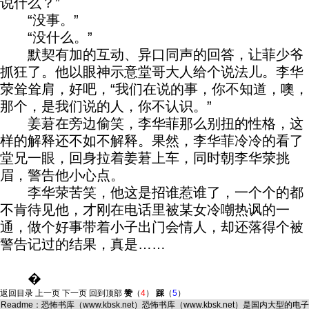
说什么？”
“没事。”
“没什么。”
默契有加的互动、异口同声的回答，让菲少爷
抓狂了。他以眼神示意堂哥大人给个说法儿。李华
荥耸耸肩，好吧，“我们在说的事，你不知道，噢，
那个，是我们说的人，你不认识。”
姜莙在旁边偷笑，李华菲那么别扭的性格，这
样的解释还不如不解释。果然，李华菲冷冷的看了
堂兄一眼，回身拉着姜莙上车，同时朝李华荥挑
眉，警告他小心点。
李华荥苦笑，他这是招谁惹谁了，一个个的都
不肯待见他，才刚在电话里被某女冷嘲热讽的一
通，做个好事带着小子出门会情人，却还落得个被
警告记过的结果，真是……
�
返回目录
上一页
下一页
回到顶部
赞
（
4
）
踩
（
5
）
Readme：
恐怖书库
（
www.kbsk.net
）恐怖书库（www.kbsk.net）是国内大型的电子