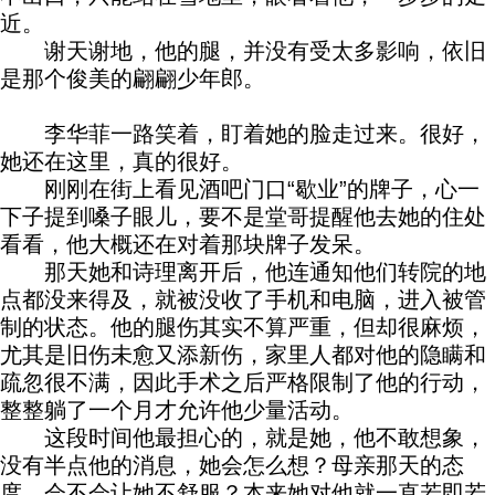
近。
谢天谢地，他的腿，并没有受太多影响，依旧
是那个俊美的翩翩少年郎。
李华菲一路笑着，盯着她的脸走过来。很好，
她还在这里，真的很好。
刚刚在街上看见酒吧门口“歇业”的牌子，心一
下子提到嗓子眼儿，要不是堂哥提醒他去她的住处
看看，他大概还在对着那块牌子发呆。
那天她和诗理离开后，他连通知他们转院的地
点都没来得及，就被没收了手机和电脑，进入被管
制的状态。他的腿伤其实不算严重，但却很麻烦，
尤其是旧伤未愈又添新伤，家里人都对他的隐瞒和
疏忽很不满，因此手术之后严格限制了他的行动，
整整躺了一个月才允许他少量活动。
这段时间他最担心的，就是她，他不敢想象，
没有半点他的消息，她会怎么想？母亲那天的态
度，会不会让她不舒服？本来她对他就一直若即若