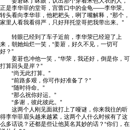
姜莙眯了眯眼，认出那个穿着米色大衣的人，
正是李华菲的堂哥，宫蕾口中的金龟——李华荥。
转头看向李华菲，他耙耙头，咧了嘴解释，“那个，
家里人看我看得严，只好拜托堂哥把我带出来。”
转眼已经到了车子近前，李华荥已经迎了上
来，朝她灿烂一笑，“姜莙，好久不见，一切可
好？”
姜莙也冲他一笑，“华荥，我还好，倒是你，可
打算回头是岸？”
“尚无此打算。”
“前路多艰，你可作好准备了？”
“随时待命。”
“那么祝你好运。”
“多谢，彼此彼此。”
这两个人刚见面就打上了哑谜，你来我往的听
得李华菲眉头越来越紧，这两个人什么时候有了这
么多话说？还都是些让他莫名其妙的话？“你们，在