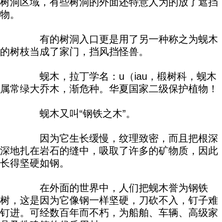
树洞区域，有些树洞的外面还特意人为的放了遮挡
物。
有的树洞入口更是用了另一种称之为蚬木
的树枝当成了家门，挡风挡怪兽。
蚬木，拉丁学名：u（iau，椴树科，蚬木
属常绿大乔木，渐危种。华夏国家二级保护植物！
蚬木又叫“钢铁之木”。
因为它生长缓慢，纹理致密，而且把根深
深地扎在岩石的缝中，吸取了许多的矿物质，因此
长得坚硬如钢。
在外面的世界中，人们把蚬木誉为钢铁
树，这是因为它像钢一样坚硬，刀砍不入，钉子难
钉进。可经数百年而不朽，为船舶、车辆、高级家