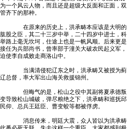
为一个风云人物，而且还是超级大反面和正面，双
管齐下的那种。
在原来的历史上，洪承畴本应该是大明的
肱股之臣，其二十三岁中举，二十四岁中进士，科
举路上毫无坎坷，仕途上也是一帆风顺。后来更是
接任为兵部尚书，曾率部于潼关大破农民起义军，
迫使李自成败走商洛山中。
当满清侵犯辽东之时，洪承畴又被授为蓟
辽总督，率大军出山海关救援锦州。
但晦气的是，松山之役中其副将夏承德叛
变导致松山城破，弹尽粮绝之下，洪承畴和巡抚邱
民仰、总兵王廷臣、曹变蛟等都被俘虏。
消息传来，明廷大震，众人皆以为洪承畴
此番必死无疑。失去这样一个重臣，大家都感到极