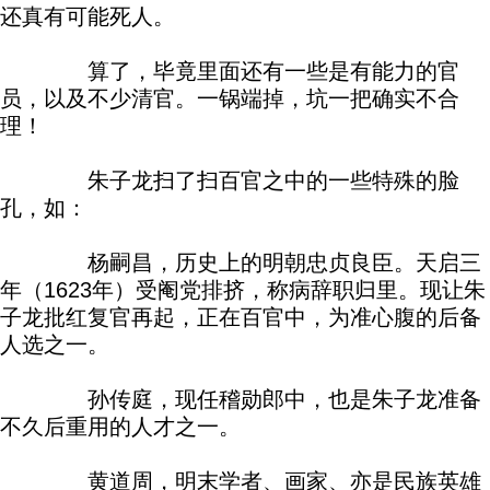
还真有可能死人。
算了，毕竟里面还有一些是有能力的官
员，以及不少清官。一锅端掉，坑一把确实不合
理！
朱子龙扫了扫百官之中的一些特殊的脸
孔，如：
杨嗣昌，历史上的明朝忠贞良臣。天启三
年（1623年）受阉党排挤，称病辞职归里。现让朱
子龙批红复官再起，正在百官中，为准心腹的后备
人选之一。
孙传庭，现任稽勋郎中，也是朱子龙准备
不久后重用的人才之一。
黄道周，明末学者、画家、亦是民族英雄