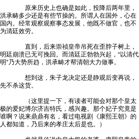
原来历史上也确是如此，投降后两年里，
洪承畴多少还是有些节操的。所谓人在国外，心在
国内。经常观察观察事态发展，他既不做官，也不
为清廷效劳。
直到，后来崇祯皇帝吊死在歪脖子树上，
明廷崩溃已无可挽回。而清廷正勃勃兴起，“以清代
明”乃大势所趋，洪承畴才帮清朝大力做事。
想到这，朱子龙决定还是静观后变再说，
先不杀这货。
（这里提一下，有读者可能会对那个皇太
极的爱妃博尔济吉特氏，感兴趣。那个妃子究竟是
谁啊？说来鼎鼎有名，看过电视剧《康熙王朝》的
人都知道，乃后来的孝庄太后是也。）