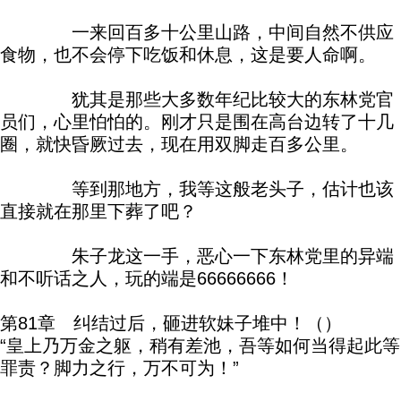
一来回百多十公里山路，中间自然不供应
食物，也不会停下吃饭和休息，这是要人命啊。
犹其是那些大多数年纪比较大的东林党官
员们，心里怕怕的。刚才只是围在高台边转了十几
圈，就快昏厥过去，现在用双脚走百多公里。
等到那地方，我等这般老头子，估计也该
直接就在那里下葬了吧？
朱子龙这一手，恶心一下东林党里的异端
和不听话之人，玩的端是66666666！
第81章 纠结过后，砸进软妹子堆中！（）
“皇上乃万金之躯，稍有差池，吾等如何当得起此等
罪责？脚力之行，万不可为！”