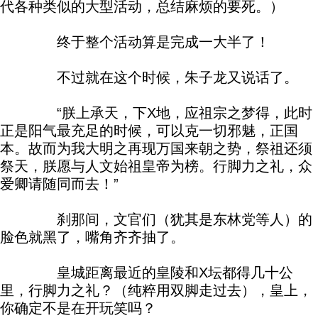
代各种类似的大型活动，总结麻烦的要死。）
终于整个活动算是完成一大半了！
不过就在这个时候，朱子龙又说话了。
“朕上承天，下X地，应祖宗之梦得，此时
正是阳气最充足的时候，可以克一切邪魅，正国
本。故而为我大明之再现万国来朝之势，祭祖还须
祭天，朕愿与人文始祖皇帝为榜。行脚力之礼，众
爱卿请随同而去！”
刹那间，文官们（犹其是东林党等人）的
脸色就黑了，嘴角齐齐抽了。
皇城距离最近的皇陵和X坛都得几十公
里，行脚力之礼？（纯粹用双脚走过去），皇上，
你确定不是在开玩笑吗？