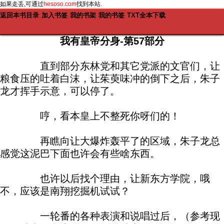
如果走丢,可通过
hesoso.com
找到本站.
返回本书目录
加入书签
我的书架
我的书签
TXT全本下载
我有皇帝分身-第57部分
直到部分东林党和其它党派的文官们，让
粮食压的吐着白沫，让茱萸味冲的倒下之后，朱子
龙才挥手示意，可以停了。
哼，看本皇上不整死你呀们的！
再瞧向让大爆炸轰平了的区域，朱子龙总
感觉这泥巴下面也许会有些啥东西。
也许以后找个理由，让新东方学院，哦
不，应该是南翔挖掘机试试？
一轮番的各种表演和说唱过后，（参考现