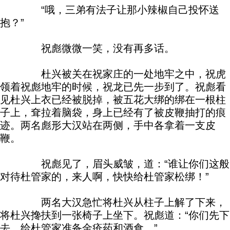
“哦，三弟有法子让那小辣椒自己投怀送
抱？”
祝彪微微一笑，没有再多话。
杜兴被关在祝家庄的一处地牢之中，祝虎
领着祝彪地牢的时候，祝龙已先一步到了。祝彪看
见杜兴上衣已经被脱掉，被五花大绑的绑在一根柱
子上，耷拉着脑袋，身上已经有了被皮鞭抽打的痕
迹。两名彪形大汉站在两侧，手中各拿着一支皮
鞭。
祝彪见了，眉头威皱，道：“谁让你们这般
对待杜管家的，来人啊，快快给杜管家松绑！”
两名大汉急忙将杜兴从柱子上解了下来，
将杜兴搀扶到一张椅子上坐下。祝彪道：“你们先下
去，给杜管家准备金疮药和酒食。”