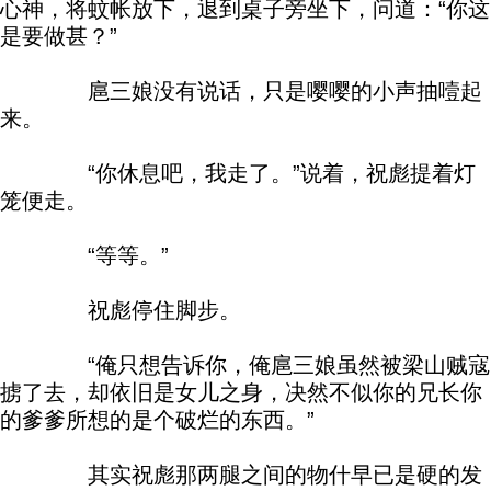
心神，将蚊帐放下，退到桌子旁坐下，问道：“你这
是要做甚？”
扈三娘没有说话，只是嘤嘤的小声抽噎起
来。
“你休息吧，我走了。”说着，祝彪提着灯
笼便走。
“等等。”
祝彪停住脚步。
“俺只想告诉你，俺扈三娘虽然被梁山贼寇
掳了去，却依旧是女儿之身，决然不似你的兄长你
的爹爹所想的是个破烂的东西。”
其实祝彪那两腿之间的物什早已是硬的发