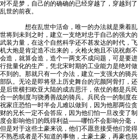
对不是梦，自己的的确确的已经穿越了，穿越到了
乱世的前夜。
想在乱世中活命，唯一的办法就是乘着乱
世将到未到之时，建立一支绝对忠于自己的强大的
武装力量，在这个自然科学还不甚发达的时代，飞
机大炮是肯定造不出来的，火枪火炮且不说祝彪不
会造，就算会造，造个一两支不成问题，可是要进
行批量化的生产，凭北宋时期的工业能力是绝对做
不到的。那就只有一个办法，建立一支强大的骑兵
部队。无论是即将登上历史舞台的完颜阿骨打，还
是后世横扫欧亚大陆的成吉思汗，依仗的都是兵民
合一的制度与骁勇善战的骑兵。兵民合一的制度在
祝家庄恐怕一时半会儿难以做到，因为他那两位贪
财的兄长一定不会答应，因为他们怕一旦改变了制
度会影响他们的既得利益——哪怕不会影响分毫，
但是对于这些土豪来说，他们不愿意接受他们觉得
不熟悉或者是不知道的事物，土豪土豪，再豪也脱