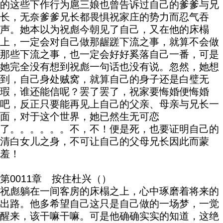
的这些下作行为扈三娘也曾告诉过自己的爹爹与兄
长，无奈爹爹兄长都畏惧祝家庄的势力而忍气吞
声。她本以为祝彪今朝见了自己，又在他的床榻
上，一定会对自己做那龌蹉下流之事，就算不会做
那些下流之事，也一定会好好奚落自己一番，可是
她完全没有想到祝彪一句话也没有说。忽然，她想
到，自己身处贼窝，就算自己的身子还是白璧无
瑕，谁还能信呢？罢了罢了，祝家要悔婚便悔婚
吧，反正只要能再见上自己的父亲、母亲与兄长一
面，对于这个世界，她已然生无可恋
了。。。。。。不，不！便是死，也要证明自己的
清白女儿之身，不可让自己的父母兄长因此而蒙
羞！
第0011章 按住杜兴（）
祝彪躺在一间客房的床榻之上，心中琢磨着将来的
出路。他多希望自己这只是自己做的一场梦，一觉
醒来，该干嘛干嘛。可是他确确实实的知道，这绝