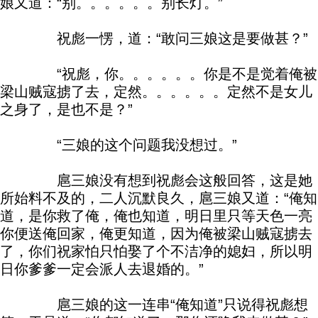
娘又道：“别。。。。。。别长灯。”
祝彪一愣，道：“敢问三娘这是要做甚？”
“祝彪，你。。。。。。你是不是觉着俺被
梁山贼寇掳了去，定然。。。。。。定然不是女儿
之身了，是也不是？”
“三娘的这个问题我没想过。”
扈三娘没有想到祝彪会这般回答，这是她
所始料不及的，二人沉默良久，扈三娘又道：“俺知
道，是你救了俺，俺也知道，明日里只等天色一亮
你便送俺回家，俺更知道，因为俺被梁山贼寇掳去
了，你们祝家怕只怕娶了个不洁净的媳妇，所以明
日你爹爹一定会派人去退婚的。”
扈三娘的这一连串“俺知道”只说得祝彪想