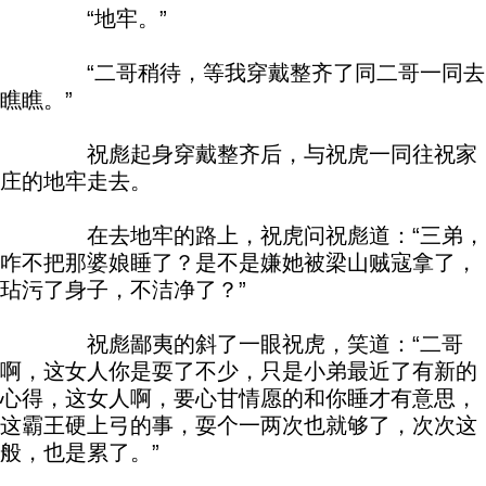
“地牢。”
“二哥稍待，等我穿戴整齐了同二哥一同去
瞧瞧。”
祝彪起身穿戴整齐后，与祝虎一同往祝家
庄的地牢走去。
在去地牢的路上，祝虎问祝彪道：“三弟，
咋不把那婆娘睡了？是不是嫌她被梁山贼寇拿了，
玷污了身子，不洁净了？”
祝彪鄙夷的斜了一眼祝虎，笑道：“二哥
啊，这女人你是耍了不少，只是小弟最近了有新的
心得，这女人啊，要心甘情愿的和你睡才有意思，
这霸王硬上弓的事，耍个一两次也就够了，次次这
般，也是累了。”