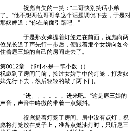
祝彪自失的一笑：“二哥快别笑话小弟
了。”他不想两位哥哥拿这个话题调侃下去，于是对
那奴婢道：“你在前面引路吧。”
于是那女婢提着灯笼走在前面，祝彪向两
位兄长道了声先行一步后，便跟着那个女婢向如今
住着扈三娘的自己的房间走去了。
第0012章 那可不是一笔小数（）
祝彪到了房间门前，接过女婢手中的灯笼，打发奴
婢先行下去，然后轻轻的敲了两下门。
“进。。。。。。进来吧。”这是扈三娘的
声音，声音中略微的带着一点颤抖。
祝彪提着灯笼了房间。房中没有点灯，祝
彪将灯笼放在桌子上，准备点燃油灯时，只听扈三