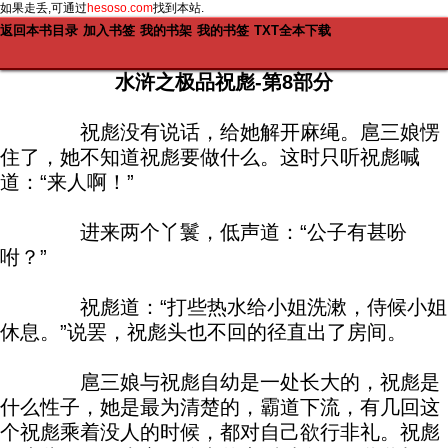
如果走丢,可通过
hesoso.com
找到本站.
返回本书目录
加入书签
我的书架
我的书签
TXT全本下载
水浒之极品祝彪-第8部分
祝彪没有说话，给她解开麻绳。扈三娘愣
住了，她不知道祝彪要做什么。这时只听祝彪喊
道：“来人啊！”
进来两个丫鬟，低声道：“公子有甚吩
咐？”
祝彪道：“打些热水给小姐洗漱，侍候小姐
休息。”说罢，祝彪头也不回的径直出了房间。
扈三娘与祝彪自幼是一处长大的，祝彪是
什么性子，她是最为清楚的，霸道下流，有几回这
个祝彪乘着没人的时候，都对自己欲行非礼。祝彪