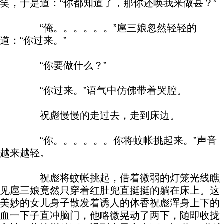
笑，于是道：“你都知道了，那你还唤我来做甚？”
“俺。。。。。。”扈三娘忽然轻轻的
道：“你过来。”
“你要做什么？”
“你过来。”语气中仿佛带着哭腔。
祝彪慢慢的走过去，走到床边。
“你。。。。。。你将蚊帐挑起来。”声音
越来越轻。
祝彪将蚊帐挑起，借着微弱的灯笼光线瞧
见扈三娘竟然只穿着红肚兜直挺挺的躺在床上。这
美妙的女儿身子散发着诱人的体香祝彪浑身上下的
血一下子直冲脑门，他略微晃动了两下，随即收拢