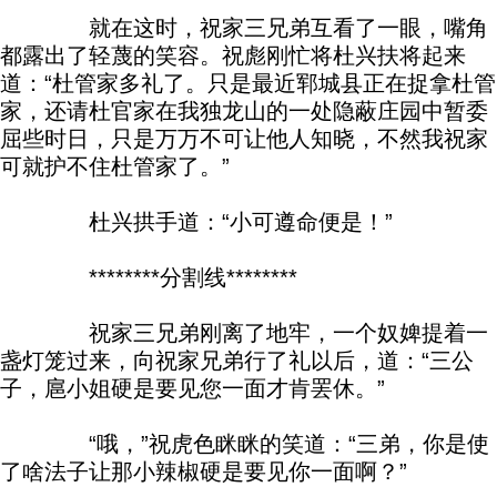
就在这时，祝家三兄弟互看了一眼，嘴角
都露出了轻蔑的笑容。祝彪刚忙将杜兴扶将起来
道：“杜管家多礼了。只是最近郓城县正在捉拿杜管
家，还请杜官家在我独龙山的一处隐蔽庄园中暂委
屈些时日，只是万万不可让他人知晓，不然我祝家
可就护不住杜管家了。”
杜兴拱手道：“小可遵命便是！”
********分割线********
祝家三兄弟刚离了地牢，一个奴婢提着一
盏灯笼过来，向祝家兄弟行了礼以后，道：“三公
子，扈小姐硬是要见您一面才肯罢休。”
“哦，”祝虎色眯眯的笑道：“三弟，你是使
了啥法子让那小辣椒硬是要见你一面啊？”