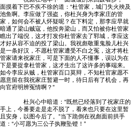
面摸着下巴不疾不徐的道：“杜管家，城门失火殃及
池鱼啊。李应做了强盗，你杜兴身为李家庄的管
家，如何会不被人怀疑呢？在下料定，那李应早就
暗通了梁山贼寇，他投奔梁山，而又怕被你杜管家
瞧出了端倪，这才打发你杜管家去了郓城，李应这
才好从容不迫的投了梁山。我祝彪敬重鬼脸儿杜兴
是一条好汉，不愿杜管家遭受不白之冤，这才将杜
管家请来祝家庄，可是下面的人不懂事，误以为在
下是要捉拿杜管家，这才生出了这许多的事端来。
如今李应从贼，杜管家百口莫辩，不知杜官家愿不
愿意留在我祝家庄暂避一时，待日后有了机会，再
向官府明辨冤情啊？”
杜兴心中暗道：“既然已经落到了祝家庄的
手上，今番要走是走不脱了，看来也只要在这里暂
且安身，以图今后了。”当下跪倒在祝彪面前拱手
道：“小可愿为三公子执鞭坠镫！”