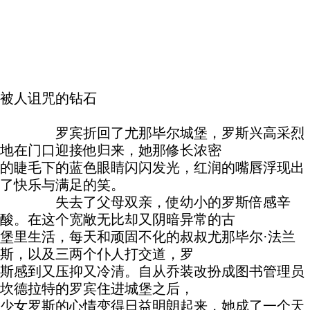
被人诅咒的钻石
罗宾折回了尤那毕尔城堡，罗斯兴高采烈
地在门口迎接他归来，她那修长浓密
的睫毛下的蓝色眼睛闪闪发光，红润的嘴唇浮现出
了快乐与满足的笑。
失去了父母双亲，使幼小的罗斯倍感辛
酸。在这个宽敞无比却又阴暗异常的古
堡里生活，每天和顽固不化的叔叔尤那毕尔·法兰
斯，以及三两个仆人打交道，罗
斯感到又压抑又冷清。自从乔装改扮成图书管理员
坎德拉特的罗宾住进城堡之后，
少女罗斯的心情变得日益明朗起来，她成了一个天