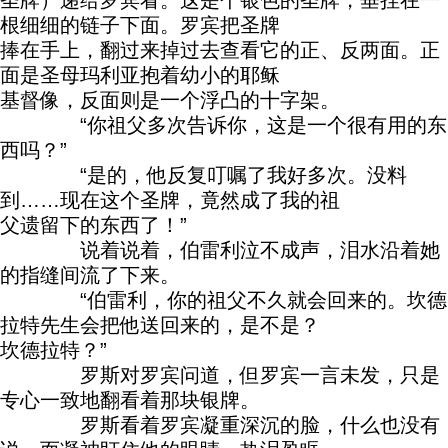
圣牌）递给罗宾看。这是个银色的圣牌，垂挂在一
根细细的链子下面。罗宾把圣牌
捧在手上，翻过来掉过去查看它的正、反两面。正
面是圣母玛利亚抱着幼小的耶稣
基督像，反面则是一个浮凸的十字架。
“你祖父多次告诉你，这是一个很有用的东
西吗？”
“是的，他反复叮嘱了我好多次。没料
到……现在这个圣牌，竟然成了我的祖
父遗留下的东西了！”
说着说着，伯雷利泣不成声，泪水沿着她
的指缝间流了下来。
“伯雷利，你的祖父不久就会回来的。坎德
拉特先生会把他送回来的，是不是？
坎德拉特？”
罗斯对罗宾问道，但罗宾一言未发，只是
专心一致地翻看着那块银牌。
罗斯看着罗宾凝重深沉的脸，什么也没有