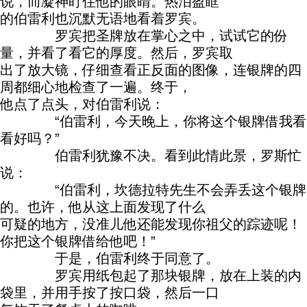
说，而凝神盯住他的眼睛。热泪盈眶
的伯雷利也沉默无语地看着罗宾。
罗宾把圣牌放在掌心之中，试试它的份
量，并看了看它的厚度。然后，罗宾取
出了放大镜，仔细查看正反面的图像，连银牌的四
周都细心地检查了一遍。终于，
他点了点头，对伯雷利说：
“伯雷利，今天晚上，你将这个银牌借我看
看好吗？”
伯雷利犹豫不决。看到此情此景，罗斯忙
说：
“伯雷利，坎德拉特先生不会弄丢这个银牌
的。也许，他从这上面发现了什么
可疑的地方，没准儿他还能发现你祖父的踪迹呢！
你把这个银牌借给他吧！”
于是，伯雷利终于同意了。
罗宾用纸包起了那块银牌，放在上装的内
袋里，并用手按了按口袋，然后一口