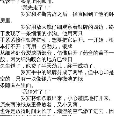
气饮干了餐桌上的咖啡。
“我先走了！”
罗宾和罗斯告辞之后，径直回到了他的卧
房里。
罗宾用放大镜仔细观察着银牌的四边，终
于发现了一条细细的小沟。他用两只
手紧紧接住银牌搓动，想要把它启开。一开始，根
本打不开；再用一点劲儿，银牌
从细沟处分裂成两部分，仿佛启开了药盒的盖子一
般，因为细沟咬合的地方已经日
久生锈了，他费了半天劲儿，终于成功了。
罗宾手中的银牌分成了两半，但中心却是
空的，只有一块像锡片一样微薄的纸
条隐匿在里面。
“我猜对了！”
罗宾将纸条取出来，小心谨慎地打开来。
原来两张纸条重叠放着，又小又薄，
也许是放得时间太长了，潮湿的空气渗了进去，因