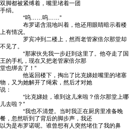
双脚都被紧缚着，嘴里堵着一团
手绢。
“呜……呜……”
布罗诺含混地叫着，他还用眼睛暗示着楼
上有情况。
罗宾冲到二楼上，然而老管家倍尔那堂却
不见了。
“那家伙先我一步赶到这里了。他夺走了国
王的手札，现在又把老管家倍尔那
堂也绑去了！”
他返回楼下，掏出了比克娣娃嘴里的堵塞
物，又为她解开了绳索，然后才对她
说：
“比克娣娃，谁到这儿来啦？倍尔那堂上哪
儿去啦？”
“我也不清楚。当时我正在厨房里准备晚
餐，忽然听到了背后的脚步声，我还
以为是布罗诺呢。谁曾想有人突然堵住了我的鼻