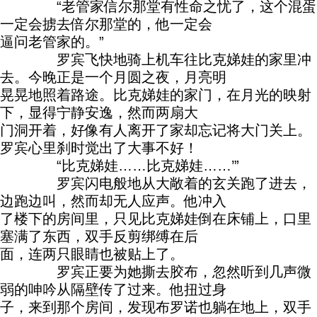
“老管家信尔那堂有性命之忧了，这个混蛋
一定会掳去倍尔那堂的，他一定会
逼问老管家的。”
罗宾飞快地骑上机车往比克娣娃的家里冲
去。今晚正是一个月圆之夜，月亮明
晃晃地照着路途。比克娣娃的家门，在月光的映射
下，显得宁静安逸，然而两扇大
门洞开着，好像有人离开了家却忘记将大门关上。
罗宾心里刹时觉出了大事不好！
“比克娣娃……比克娣娃……’”
罗宾闪电般地从大敞着的玄关跑了进去，
边跑边叫，然而却无人应声。他冲入
了楼下的房间里，只见比克娣娃倒在床铺上，口里
塞满了东西，双手反剪绑缚在后
面，连两只眼睛也被贴上了。
罗宾正要为她撕去胶布，忽然听到几声微
弱的呻吟从隔壁传了过来。他扭过身
子，来到那个房间，发现布罗诺也躺在地上，双手