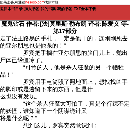
如果走丢,可通过
hesoso.com
找到本站.
返回本书目录
加入书签
我的书架
我的书签
TXT全本下载
魔鬼钻石 作者:[法]莫里斯·勒布朗 译者:陈爱义 等-
第17部分
走了法王路易的手札，一定是他干的，连刚刚死去
的亚尔朋思也是他杀的！”
罗宾把手搁在亚尔朋思的脑门儿上，觉出
尸体已经僵冷了。
“可怜的人，他是杀人狂魔的另一个牺牲
品！”
罗宾用手电筒照了照地面上，想找找凶手
的脚印或是遗留下来的东西，但是什
么也没有发现。
“这个杀人狂魔太可怕了，真是个行踪不定
的妖怪，谁知道下一个阴谋诡计又
将是什么呢？”
想到这儿，罗宾突然意识到：