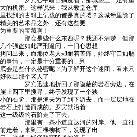
罗宾心中暗自揣度着，那城堡里一定有重
大的机密。这样说来，我从教堂仓库
里找到的古籍上记载的都是真的喽？这城堡里除了
精美的艺术品之外，还有这些更
为重要的宝藏啊！
那会是些什么东西呢？我还不清楚。但那
几个强盗如此严刑逼问，一门心思想
拷问出来，而那位老人却耐着苦痛，始终守口如瓶
的事情，一定是十分重要的。到
底会是些什么秘密呢？为了解开这个迷团，看来只
好救出那个老人了！
罗宾迅速地折回了那隐蔽的岩石旁边，在
崖上四下里搜寻，终于发现了一个狭
小的石阶。那是渔夫为了到下游去，而一层层地在
岩石上打造而成的。罗宾就沿着
这一级级的石阶走了下去。
那里有一条小道直达河的对岸。他一直往
前走着，来到三棵柳树下，发现了出