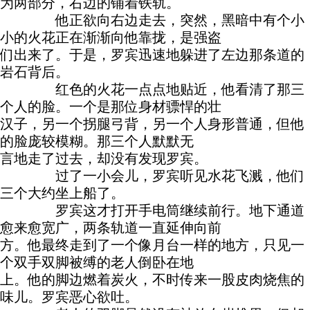
为两部分，右边的铺着铁轨。
他正欲向右边走去，突然，黑暗中有个小
小的火花正在渐渐向他靠拢，是强盗
们出来了。于是，罗宾迅速地躲进了左边那条道的
岩石背后。
红色的火花一点点地贴近，他看清了那三
个人的脸。一个是那位身材骠悍的壮
汉子，另一个拐腿弓背，另一个人身形普通，但他
的脸庞较模糊。那三个人默默无
言地走了过去，却没有发现罗宾。
过了一小会儿，罗宾听见水花飞溅，他们
三个大约坐上船了。
罗宾这才打开手电筒继续前行。地下通道
愈来愈宽广，两条轨道一直延伸向前
方。他最终走到了一个像月台一样的地方，只见一
个双手双脚被缚的老人倒卧在地
上。他的脚边燃着炭火，不时传来一股皮肉烧焦的
味儿。罗宾恶心欲吐。