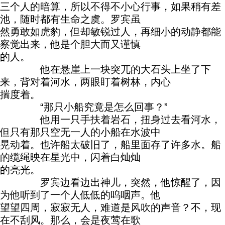
三个人的暗算，所以不得不小心行事，如果稍有差
池，随时都有生命之虞。罗宾虽
然勇敢如虎豹，但却敏锐过人，再细小的动静都能
察觉出来，他是个胆大而又谨慎
的人。
他在悬崖上一块突兀的大石头上坐了下
来，背对着河水，两眼盯着树林，内心
揣度着。
“那只小船究竟是怎么回事？”
他用一只手扶着岩石，扭身过去看河水，
但只有那只空无一人的小船在水波中
晃动着。也许船太破旧了，船里面存了许多水。船
的缆绳映在星光中，闪着白灿灿
的亮光。
罗宾边看边出神儿，突然，他惊醒了，因
为他听到了一个人低低的呜咽声。他
望望四周，寂寂无人，难道是风吹的声音？不，现
在不刮风。那么，会是夜莺在歌