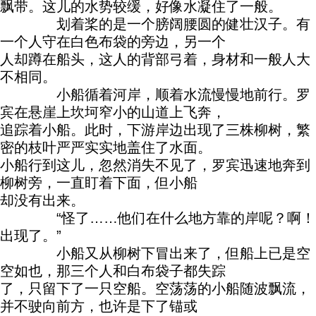
飘带。这儿的水势较缓，好像水凝住了一般。
划着桨的是一个膀阔腰圆的健壮汉子。有
一个人守在白色布袋的旁边，另一个
人却蹲在船头，这人的背部弓着，身材和一般人大
不相同。
小船循着河岸，顺着水流慢慢地前行。罗
宾在悬崖上坎坷窄小的山道上飞奔，
追踪着小船。此时，下游岸边出现了三株柳树，繁
密的枝叶严严实实地盖住了水面。
小船行到这儿，忽然消失不见了，罗宾迅速地奔到
柳树旁，一直盯着下面，但小船
却没有出来。
“怪了……他们在什么地方靠的岸呢？啊！
出现了。”
小船又从柳树下冒出来了，但船上已是空
空如也，那三个人和白布袋子都失踪
了，只留下了一只空船。空荡荡的小船随波飘流，
并不驶向前方，也许是下了锚或