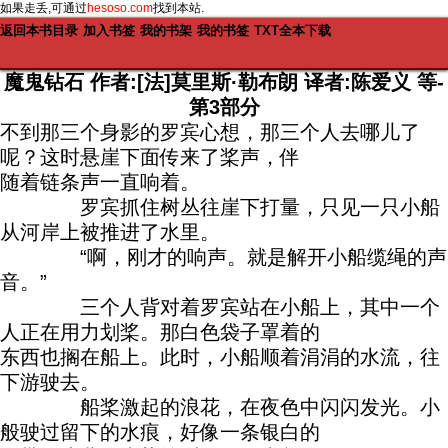
如果走丢,可通过
hesoso.com
找到本站.
返回本书目录
加入书签
我的书架
我的书签
TXT全本下载
魔鬼钻石 作者:[法]莫里斯·勒布朗 译者:陈爱义 等-
第3部分
不到那三个身影的罗宾心想，那三个人去哪儿了
呢？这时悬崖下面传来了桨声，伴
随着链条声一直响着。
罗宾抓住树丛往崖下打量，只见一只小船
从河岸上被推进了水里。
“啊，刚才的响声。就是解开小船缆绳的声
音。”
三个人背对着罗宾站在小船上，其中一个
人正在用力划桨。那白色袋子罩着的
东西也搁在船上。此时，小船顺着涓涓的水流，往
下游驶去。
船桨激起的浪花，在夜色中闪闪发光。小
般驶过留下的水痕，好像一条银白的