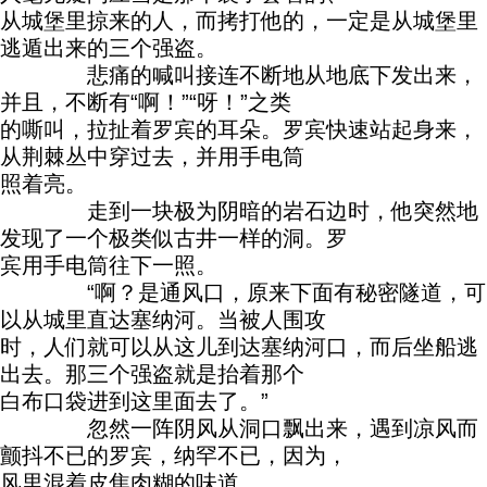
从城堡里掠来的人，而拷打他的，一定是从城堡里
逃遁出来的三个强盗。
悲痛的喊叫接连不断地从地底下发出来，
并且，不断有“啊！”“呀！”之类
的嘶叫，拉扯着罗宾的耳朵。罗宾快速站起身来，
从荆棘丛中穿过去，并用手电筒
照着亮。
走到一块极为阴暗的岩石边时，他突然地
发现了一个极类似古井一样的洞。罗
宾用手电筒往下一照。
“啊？是通风口，原来下面有秘密隧道，可
以从城里直达塞纳河。当被人围攻
时，人们就可以从这儿到达塞纳河口，而后坐船逃
出去。那三个强盗就是抬着那个
白布口袋进到这里面去了。”
忽然一阵阴风从洞口飘出来，遇到凉风而
颤抖不已的罗宾，纳罕不已，因为，
风里混着皮焦肉糊的味道。