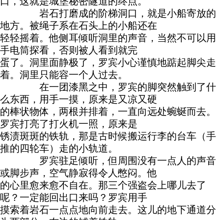
口，这就是城堡秘密隧道的终点。
岩石打磨成的阶梯洞口，就是小船寄放的
地方。被绳子系在石头上的小船还在
轻轻摇着。他侧耳倾听洞里的声音，当然不可以用
手电筒探看，否则被人看到就完
蛋了。洞里面静极了，罗宾小心谨慎地踮起脚尖走
着。洞里只能容一个人过去。
在一团漆黑之中，罗宾的脚突然触到了什
么东西，用手一摸，原来是又凉又硬
的棒状物体，两根并排着，一直向远处蜿蜒而去。
罗宾打亮了打火机一照，原来是
锈渍斑斑的铁轨，那是古时候搬运行李的台车（手
推的四轮车）走的小轨道。
罗宾驻足倾听，但周围没有一点人的声音
或脚步声，空气静寂得令人憋闷。他
的心里愈来愈不自在。那三个强盗会上哪儿去了
呢？一定能回出口来吗？罗宾用手
摸索着岩石一点点地向前走去。这儿的地下通道分