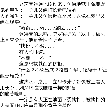
这声音远远地传过来，仿佛地狱里冤魂野
鬼的哭叫；一会儿又像打长途电话的
人的喊叫；一会儿又仿佛近在咫尺，既像在梦里又
像在现实中。
“救命……救……饶我……：”
这凄苦的悲鸣，使罗宾握紧了双手，额头
上直冒冷汗，他耐着性子听着。
“快说，不然……
有人恐吓道。
“不要……不！”
这是绵软苍白的抗拒。
“什么？不说出来？格雷哥华，继续干！让
他更难受！”
这声吼叫之后，立即传来了好像被上着人
用长予，刺穿胸膛或腰腹一样的野兽
的痛苦嚎叫。
一定是有人正在地面下受拷打，被拷打的
人毫无疑问应当是那个袋子套着的、