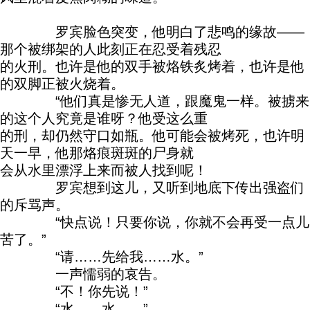
罗宾脸色突变，他明白了悲鸣的缘故——
那个被绑架的人此刻正在忍受着残忍
的火刑。也许是他的双手被烙铁炙烤着，也许是他
的双脚正被火烧着。
“他们真是惨无人道，跟魔鬼一样。被掳来
的这个人究竟是谁呀？他受这么重
的刑，却仍然守口如瓶。他可能会被烤死，也许明
天一早，他那烙痕斑斑的尸身就
会从水里漂浮上来而被人找到呢！
罗宾想到这儿，又听到地底下传出强盗们
的斥骂声。
“快点说！只要你说，你就不会再受一点儿
苦了。”
“请……先给我……水。”
一声懦弱的哀告。
“不！你先说！”
“水……水……”