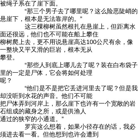
被绳子系在了崖下面。
“那三个男子去了哪里呢？这么险恶陡峭的
悬崖下，根本是无法靠岸的。”
这三棵柳树虽然根扎在悬崖上，但距离水
面还很远，他们也不可能在船上攀住
柳树爬上去，更不用说悬崖高达100公尺有余，像
一整块又平又滑的巨岩，根本无从
攀登。
“那些人到底上哪儿去了呢？装在白布袋子
里的一定是尸体，它会将如何处理
呢？
“他们是不是把它丢进河里去了呢？但是我
却没听到水花的声音。他们不可能
把尸体弄到河岸上，那么崖下也许有一个宽敞的岩
石组成的藏身之所，或是供渔人
通过的狭窄的小通道。”
罗宾这么想着，如果小径存在的话，我必
须进去看一看。但他想到也许会遭到