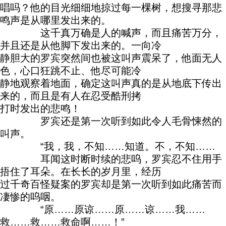
唱吗？他的目光细细地掠过每一棵树，想搜寻那悲
鸣声是从哪里发出来的。
这千真万确是人的喊声，而且痛苦万分，
并且还是从他脚下发出来的。一向冷
静胆大的罗宾突然间也被这叫声震呆了，他面无人
色，心口狂跳不止、他尽可能冷
静地观察着地面，确定这叫声真的是从地底下传出
来的，而且是有人在忍受酷刑拷
打时发出的悲鸣！
罗宾还是第一次听到如此令人毛骨悚然的
叫声。
“我，我，不知……知道。不，不知……
耳闻这时断时续的悲呜，罗宾忍不住用手
捂住了耳朵。在长长的岁月里，经历
过千奇百怪疑案的罗宾却是第一次听到如此痛苦而
凄惨的呜咽。
“原……原谅……原……谅……我……
救……救……救命啊……！”