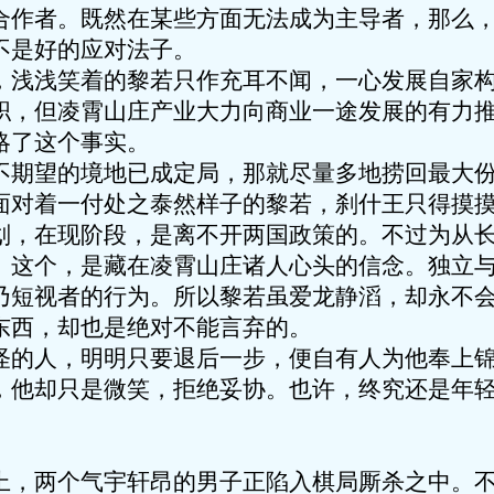
合作者。既然在某些方面无法成为主导者，那么
不是好的应对法子。
浅笑着的黎若只作充耳不闻，一心发展自家构
职，但凌霄山庄产业大力向商业一途发展的有力
略了这个事实。
望的境地已成定局，那就尽量多地捞回最大份
面对着一付处之泰然样子的黎若，刹什王只得摸
在现阶段，是离不开两国政策的。不过为从长
。这个，是藏在凌霄山庄诸人心头的信念。独立
乃短视者的行为。所以黎若虽爱龙静滔，却永不
东西，却也是绝对不能言弃的。
人，明明只要退后一步，便自有人为他奉上锦
，他却只是微笑，拒绝妥协。也许，终究还是年
两个气宇轩昂的男子正陷入棋局厮杀之中。不