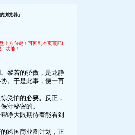
！
的浏览器』
键盘上方向键 ↑ 可回到本页顶部!
" 功能！
。黎若的骄傲，是龙静
妥协。于是此事，便一再
惊受怕的必要。反正，
会保守秘密的。
帮睁大眼期待着能看到
的跨国商业圈计划，正