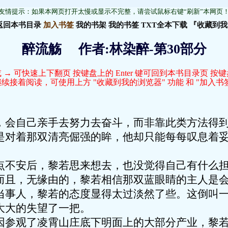
友情提示：如果本网页打开太慢或显示不完整，请尝试鼠标右键“刷新”本网页
返回本书目录
加入书签
我的书架
我的书签
TXT全本下载
『收藏到我
醉流觞 作者:林染醉-第30部分
 → 可快速上下翻页 按键盘上的 Enter 键可回到本书目录页 按
接着阅读，可使用上方 "收藏到我的浏览器" 功能 和 "加入书签
自己亲手去努力去奋斗，而非靠此类方法得到
是对着那双清亮倔强的眸，他却只能每每叹息着
安后，黎若思来想去，也没觉得自己有什么担
而且，无缘由的，黎若相信那双蓝眼睛的主人是
人，黎若的态度显得太过淡然了些。这倒叫一
大大的失望了一把。
观了凌霄山庄底下明面上的大部分产业，黎若