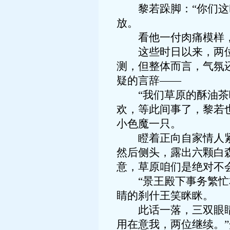
黎若跺脚：“你们这叫
放。
看他一付肉痛模样，
这些时日以来，两位陛
测，但整体而言，气氛
疑的言辞——
“我们草原的酥油茶味
欢，等此间事了，黎若
小色魔一只。
瞪着正向自家情人紧紧
然后侧头，露出六颗白
意，草原咱们是绝对不
“景王殿下事务繁忙本
睛的刹什王笑眯眯。
此话一落，三双眼睛或
用在意我，两位继续。