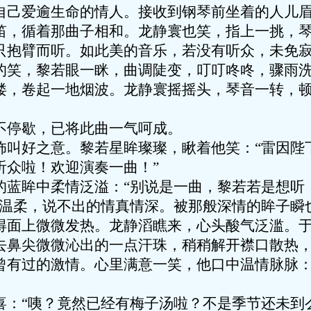
自己爱逾生命的情人。接收到钢琴前坐着的人儿
笛，循着那曲子相和。龙静寰也笑，指上一挑，
只抱臂而听。如此美的音乐，若没有听众，未免
，黎若眼一眯，曲调陡变，叮叮咚咚，骤雨洗
缕，卷起一地烟波。龙静寰摇摇头，琴音一转，
停歇，已将此曲一气呵成。
好之意。黎若星眸璨璨，瞅着他笑：“雷因陛
听众啦！欢迎演奏一曲！”
眸中柔情泛溢：“别说是一曲，黎若若是想听
音温柔，说不出的情真情深。被那般深情的眸子瞬
得面上微微发热。龙静滔瞧来，心头酸气泛滥。
去鼻尖微微沁出的一点汗珠，稍稍解开襟口散热
曾有过的激情。心里满意一笑，他口中温情脉脉：
“咦？竟然已经有梅子汤啦？不是季节还未到么