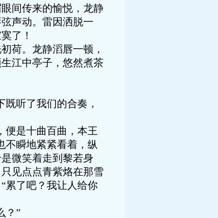
眉眼间传来的愉悦，龙静
琴弦声动。雷因洒脱一
寂寞了！
初荷。龙静滔唇一顿，
顿生江中亭子，悠然煮茶
下既听了我们的合奏，
，便是十曲百曲，本王
也不瞬地紧紧看着，纵
于是微笑着走到黎若身
，只见点点青紫烙在那雪
“累了吧？我让人给你
？”