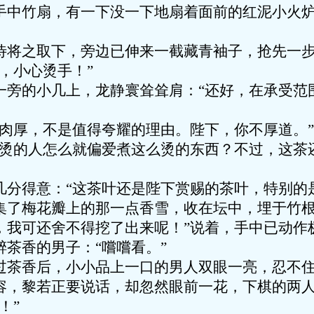
手中竹扇，有一下没一下地扇着面前的红泥小火
之取下，旁边已伸来一截藏青袖子，抢先一步
，小心烫手！”
的小几上，龙静寰耸耸肩：“还好，在承受范
厚，不是值得夸耀的理由。陛下，你不厚道。”
的人怎么就偏爱煮这么烫的东西？不过，这茶
得意：“这茶叶还是陛下赏赐的茶叶，特别的
集了梅花瓣上的那一点香雪，收在坛中，埋于竹
，我可还舍不得挖了出来呢！”说着，手中已动作
茶香的男子：“嚐嚐看。”
香后，小小品上一口的男人双眼一亮，忍不住赞
黎若正要说话，却忽然眼前一花，下棋的两人
！”