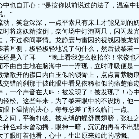
也自开心：“是按你以前说过的法子，温室中
。”
，笑意深深，一点平素只有床上才能见到的妩
立时将这妖精按倒，奈何场中灯泡两只，闪闪发
不过瞬间事情。龙静寰与雷因的视线因被龙静
黎若耳侧，极轻极轻地说了句什么，然后被黎若
底还是入了耳——“晚上看我怎么收拾你！求饶也
面不由自主地在脑海中一一浮现，立时呼吸便是
微微敞开的襟口内白玉似的锁骨上，点点青紫吻
线交错的刹那于彼此眼中看见依稀相似的痛楚痕
一个声音在大叫：被发现了！被发现了！心中
的轻松。这些年来，为了黎若眼中的不设防，他
破眼下温情的决心，每每总差了那么临门一点。
之间，平衡打破。被束缚的蝶舒展翅膀，张狂之
神色却未曾动摇，眼神一暗，沉沉的再看不出
了眼盯着他看，心中，生出原来如此的感慨。