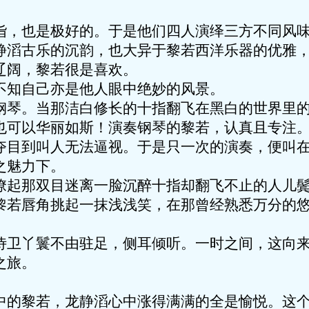
也是极好的。于是他们四人演绎三方不同风味
静滔古乐的沉韵，也大异于黎若西洋乐器的优雅
辽阔，黎若很是喜欢。
知自己亦是他人眼中绝妙的风景。
。当那洁白修长的十指翻飞在黑白的世界里的
也可以华丽如斯！演奏钢琴的黎若，认真且专注
夺目到叫人无法逼视。于是只一次的演奏，便叫
之魅力下。
那双目迷离一脸沉醉十指却翻飞不止的人儿鬓
黎若唇角挑起一抹浅浅笑，在那曾经熟悉万分的
丫鬟不由驻足，侧耳倾听。一时之间，这向来
之旅。
。
黎若，龙静滔心中涨得满满的全是愉悦。这个