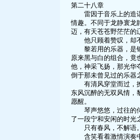
第二十八章
雷因于音乐上的造诣，
情趣。不同于龙静寰龙
迈，有天苍苍野茫茫的
他只顾着赞叹，却不
黎若用的乐器，是钢琴
原来黑与白的组合，竟
他，神采飞扬，那光华
倒于那未曾见过的乐器
有清风穿堂而过，撩起
东风沉醉的无双风情，
愿醒。
琴声悠悠，过往的侍卫
了一段宁和安闲的时光
只有春风，不解语
含笑看着激情演奏中的