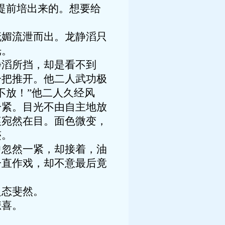
提前培出来的。想要给
媚流泄而出。龙静滔只
光。
滔所挡，却是看不到
一把推开。他二人武功极
不放！”他二人久经风
一紧。目光不由自主地放
痕宛然在目。面色微变，
迹。
忽然一紧，却接着，油
一直作戏，却不意最后竟
态斐然。
悲喜。