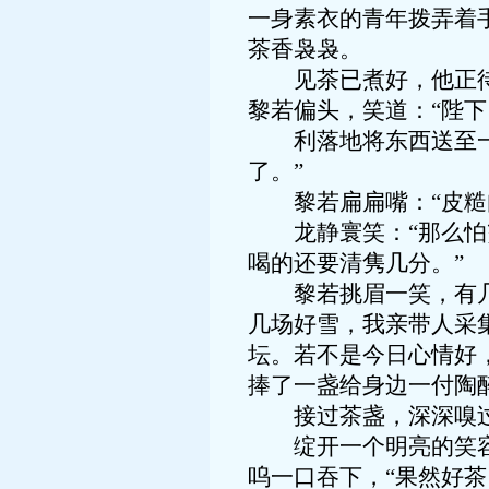
一身素衣的青年拨弄着
茶香袅袅。
见茶已煮好，他正待将
黎若偏头，笑道：“陛下
利落地将东西送至一旁
了。”
黎若扁扁嘴：“皮糙肉
龙静寰笑：“那么怕烫
喝的还要清隽几分。”
黎若挑眉一笑，有几分
几场好雪，我亲带人采
坛。若不是今日心情好
捧了一盏给身边一付陶醉
接过茶盏，深深嗅过茶
绽开一个明亮的笑容，
呜一口吞下，“果然好茶