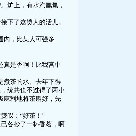
炉。炉上，有水汽氤氲，
接下了这烫人的活儿。
围内，比某人可强多
还真是香啊！比我宫中
是煮茶的水。去年下得
根，统共也不过得了两小
极麻利地将茶斟好，先
叹：“好茶！”
已各抄了一杯香茗，啊