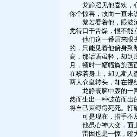
龙静滔见他喜欢，心中
你个惊喜，故而一直未说
黎若看着他，眼波流动
觉得口干舌燥，恨不能
他们这一番眉来眼去，
的，只能见着他俯身到
高，那话语虽轻，却到
月，顿时一幅幅旖旎画
在黎若身上，却见斯人
两人仓皇转头，却在视
龙静寰脑中轰的一声，
然而生出一种破茧而出
将自己束缚得死死。打
可是现在，措手不及
他虽心神大变，面上
雷因也是一惊，瞪大