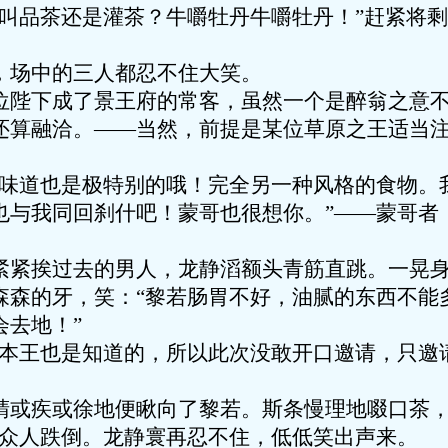
品茶还是灌茶？牛嚼牡丹牛嚼牡丹！”赶紧将剩
场中的三人都忍不住大笑。
下成了景王府的常客，虽然一个是醉翁之意不
还算融洽。——当然，前提是某位草原之王适当
道也是极特别的哦！完全另一种风格的食物。
也与我同回刹什吧！蒙哥也很想你。”——蒙哥者
挨过去的男人，龙静滔额头青筋直跳。一晃身
森森的牙，笑：“黎若肠胃不好，油腻的东西不能
会去地！”
王也是知道的，所以此次没敢开口邀请，只邀请
疾或徐地便瞅向了黎若。斯条慢理地啜口茶，
”众人跌倒。龙静寰再忍不住，低低笑出声来。