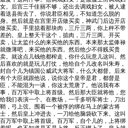
女。后宫三千佳丽不够，还出去调戏妇女，被人逮
着送县衙去了。你说君臣相见，不知道怎么脱的
身。然后就是在宫里开店做买卖，神武门后边开店
做买卖。手里掂着那块肉，三斤三两，你上秤不带
差的。皇上整天干这个，掂肉，三斤三两。开买
卖，让太监什么的来买他的东西。本来那太监俸禄
就微薄吧，来买他的东西。然后他少不得贱买贵
卖。就这点儿钱他都榨走，你什么玩意儿这叫。然
后喜欢的就是玩儿打仗，他给自个儿改名叫朱寿，
封自个儿为镇国公威武大将军，什么大都督。后来
有个大臣就跟他说，说你这个皇帝是君，都督是
臣，不能混为一谈，你这太荒唐了。他说我有本
事，百万军中取上将首级。然后那大臣就将他，您
给我们表演一个。在教场，一千多明军将士，刀出
鞘，弓上弦。围着一个被俘的绑在马上的蒙古将
士，然后皇上冲进去，一刀给他脑袋砍下来。这叫
百万军中取上将首级。百万军，自个儿的，上将绑