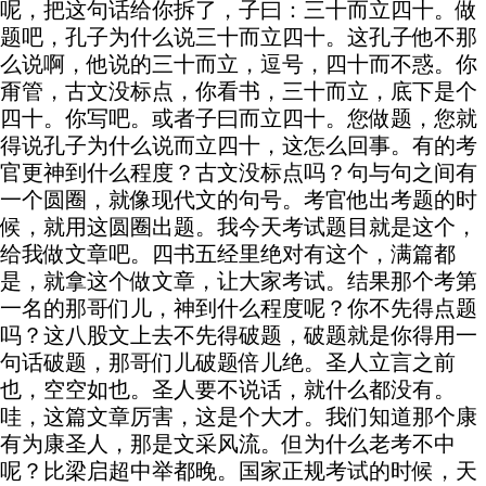
呢，把这句话给你拆了，子曰：三十而立四十。做
题吧，孔子为什么说三十而立四十。这孔子他不那
么说啊，他说的三十而立，逗号，四十而不惑。你
甭管，古文没标点，你看书，三十而立，底下是个
四十。你写吧。或者子曰而立四十。您做题，您就
得说孔子为什么说而立四十，这怎么回事。有的考
官更神到什么程度？古文没标点吗？句与句之间有
一个圆圈，就像现代文的句号。考官他出考题的时
候，就用这圆圈出题。我今天考试题目就是这个，
给我做文章吧。四书五经里绝对有这个，满篇都
是，就拿这个做文章，让大家考试。结果那个考第
一名的那哥们儿，神到什么程度呢？你不先得点题
吗？这八股文上去不先得破题，破题就是你得用一
句话破题，那哥们儿破题倍儿绝。圣人立言之前
也，空空如也。圣人要不说话，就什么都没有。
哇，这篇文章厉害，这是个大才。我们知道那个康
有为康圣人，那是文采风流。但为什么老考不中
呢？比梁启超中举都晚。国家正规考试的时候，天