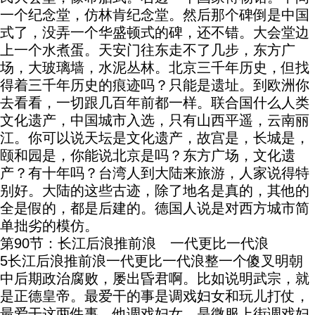
一个纪念堂，仿林肯纪念堂。然后那个碑倒是中国
式了，没弄一个华盛顿式的碑，还不错。大会堂边
上一个水煮蛋。天安门往东走不了几步，东方广
场，大玻璃墙，水泥丛林。北京三千年历史，但找
得着三千年历史的痕迹吗？只能是遗址。到欧洲你
去看看，一切跟几百年前都一样。联合国什么人类
文化遗产，中国城市入选，只有山西平遥，云南丽
江。你可以说天坛是文化遗产，故宫是，长城是，
颐和园是，你能说北京是吗？东方广场，文化遗
产？有十年吗？台湾人到大陆来旅游，人家说得特
别好。大陆的这些古迹，除了地名是真的，其他的
全是假的，都是后建的。德国人说是对西方城市简
单拙劣的模仿。
第90节：长江后浪推前浪 一代更比一代浪
5长江后浪推前浪一代更比一代浪整一个傻叉明朝
中后期政治腐败，屡出昏君啊。比如说明武宗，就
是正德皇帝。最爱干的事是调戏妇女和玩儿打仗，
最爱干这两件事。他调戏妇女，是微服上街调戏妇