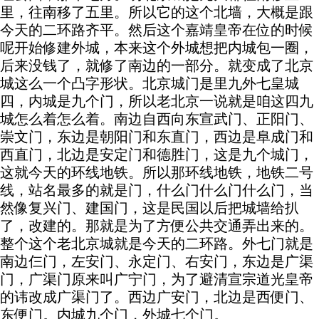
里，往南移了五里。所以它的这个北墙，大概是跟
今天的二环路齐平。然后这个嘉靖皇帝在位的时候
呢开始修建外城，本来这个外城想把内城包一圈，
后来没钱了，就修了南边的一部分。就变成了北京
城这么一个凸字形状。北京城门是里九外七皇城
四，内城是九个门，所以老北京一说就是咱这四九
城怎么着怎么着。南边自西向东宣武门、正阳门、
崇文门，东边是朝阳门和东直门，西边是阜成门和
西直门，北边是安定门和德胜门，这是九个城门，
这就今天的环线地铁。所以那环线地铁，地铁二号
线，站名最多的就是门，什么门什么门什么门，当
然像复兴门、建国门，这是民国以后把城墙给扒
了，改建的。那就是为了方便公共交通弄出来的。
整个这个老北京城就是今天的二环路。外七门就是
南边仨门，左安门、永定门、右安门，东边是广渠
门，广渠门原来叫广宁门，为了避清宣宗道光皇帝
的讳改成广渠门了。西边广安门，北边是西便门、
东便门。内城九个门，外城七个门。