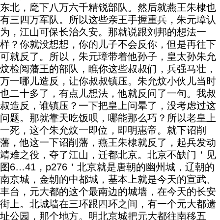
东北，麾下八万六千精锐部队。然后就燕王朱棣也
有三四万军队。所以这些亲王手握重兵，朱元璋认
为，江山可保长治久安。那就说跟刘邦的想法一
样？你就没想想，你的儿子不会反你，但是再往下
可就反了。所以，朱元璋带着他孙子，皇太孙朱允
炆检阅藩王的部队，瞧你这些叔叔们，兵强马壮，
万一哪儿造反，让你叔叔镇压。朱允炆小伙儿当时
也二十多了，有点儿想法，他就反问了一句。我叔
叔造反，谁镇压？一下把皇上问晕了，没考虑过这
问题。那就靠天吃饭呗，哪能那么巧？所以老皇上
一死，这个朱允炆一即位，即明惠帝。就下诏削
藩，他这一下诏削藩，燕王朱棣就反了，起兵发动
靖难之役，夺了江山，迁都北京。北京不缺门＇见
图6…41，p276＇北京就是唐朝的幽州城，辽朝的
南京城，金朝的中都城，基本上就是今天的宣武、
丰台，元大都的这个最南边的城墙，在今天的长安
街上。北城墙在三环跟四环之间，有一个元大都遗
址公园，那个地方。明北京城把元大都往南移五