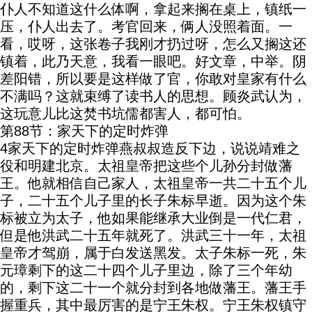
仆人不知道这什么体啊，拿起来搁在桌上，镇纸一
压，仆人出去了。考官回来，俩人没照着面。一
看，哎呀，这张卷子我刚才扔过呀，怎么又搁这还
镇着，此乃天意，我看一眼吧。好文章，中举。阴
差阳错，所以要是这样做了官，你敢对皇家有什么
不满吗？这就束缚了读书人的思想。顾炎武认为，
这玩意儿比这焚书坑儒都害人，都可怕。
第88节：家天下的定时炸弹
4家天下的定时炸弹燕叔叔造反下边，说说靖难之
役和明建北京。太祖皇帝把这些个儿孙分封做藩
王。他就相信自己家人，太祖皇帝一共二十五个儿
子，二十五个儿子里的长子朱标早逝。因为这个朱
标被立为太子，他如果能继承大业倒是一代仁君，
但是他洪武二十五年就死了。洪武三十一年，太祖
皇帝才驾崩，属于白发送黑发。太子朱标一死，朱
元璋剩下的这二十四个儿子里边，除了三个年幼
的，剩下这二十一个就分封到各地做藩王。藩王手
握重兵，其中最厉害的是宁王朱权。宁王朱权镇守