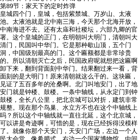
第89节：家天下的定时炸弹
皇城四个门，皇城，包括紫禁城、万岁山、太液
池。太液池就是北中南三海，今天那个北海开放，
中南海进不去。还有太庙和社稷坛，六部九卿的官
署。这个皇城的正门，在明朝叫大明门，清朝叫大
清门，民国叫中华门。它是那种歇山顶，五个门
洞，中国级别最高的门。这个匾额都是非常珍贵
的。所以清朝灭亡之后，民国政府呢就想把这匾啊
卸下来，翻到背面刻中华门。结果翻过来一看，背
面刻的是大明门！原来清朝就这么干的。这块匾，
见证了五百多年的沧桑啊。北门叫地安门，出了地
安门就是钟楼、鼓楼。一条中轴线，从永定门到钟
鼓楼，全长八公里，把北京城可以对折，建筑非常
规整。现在那个鸟巢、水立方不也在这个中轴线上
吗？所以这个中轴线就一直往北延，这个北京城，
可以讲是奇迹啊，可惜的是，现在已经拆得没模样
了。就像你那个天安门，天安门广场，左边一个人
民大会堂，像希腊式。右边一个国家博物馆。中间