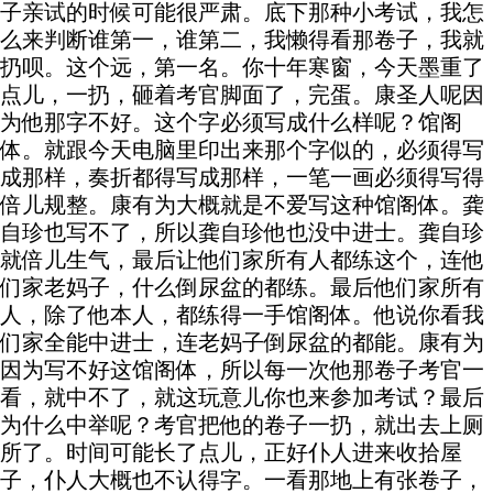
子亲试的时候可能很严肃。底下那种小考试，我怎
么来判断谁第一，谁第二，我懒得看那卷子，我就
扔呗。这个远，第一名。你十年寒窗，今天墨重了
点儿，一扔，砸着考官脚面了，完蛋。康圣人呢因
为他那字不好。这个字必须写成什么样呢？馆阁
体。就跟今天电脑里印出来那个字似的，必须得写
成那样，奏折都得写成那样，一笔一画必须得写得
倍儿规整。康有为大概就是不爱写这种馆阁体。龚
自珍也写不了，所以龚自珍他也没中进士。龚自珍
就倍儿生气，最后让他们家所有人都练这个，连他
们家老妈子，什么倒尿盆的都练。最后他们家所有
人，除了他本人，都练得一手馆阁体。他说你看我
们家全能中进士，连老妈子倒尿盆的都能。康有为
因为写不好这馆阁体，所以每一次他那卷子考官一
看，就中不了，就这玩意儿你也来参加考试？最后
为什么中举呢？考官把他的卷子一扔，就出去上厕
所了。时间可能长了点儿，正好仆人进来收拾屋
子，仆人大概也不认得字。一看那地上有张卷子，