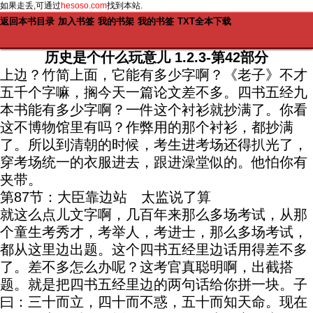
如果走丢,可通过
hesoso.com
找到本站.
返回本书目录
加入书签
我的书架
我的书签
TXT全本下载
历史是个什么玩意儿 1.2.3-第42部分
上边？竹简上面，它能有多少字啊？《老子》不才
五千个字嘛，搁今天一篇论文差不多。四书五经九
本书能有多少字啊？一件这个衬衫就抄满了。你看
这不博物馆里有吗？作弊用的那个衬衫，都抄满
了。所以到清朝的时候，考生进考场还得扒光了，
穿考场统一的衣服进去，跟进澡堂似的。他怕你有
夹带。
第87节：大臣靠边站 太监说了算
就这么点儿文字啊，几百年来那么多场考试，从那
个童生考秀才，考举人，考进士，那么多场考试，
都从这里边出题。这个四书五经里边话用得差不多
了。差不多怎么办呢？这考官真聪明啊，出截搭
题。就是把四书五经里边的两句话给你拼一块。子
曰：三十而立，四十而不惑，五十而知天命。现在